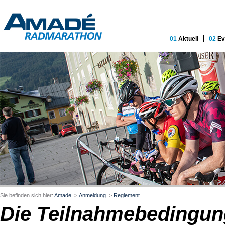
01
Aktuell
02
Ev
Sie befinden sich hier:
Amade
>
Anmeldung
>
Reglement
Die Teilnahmebedingu